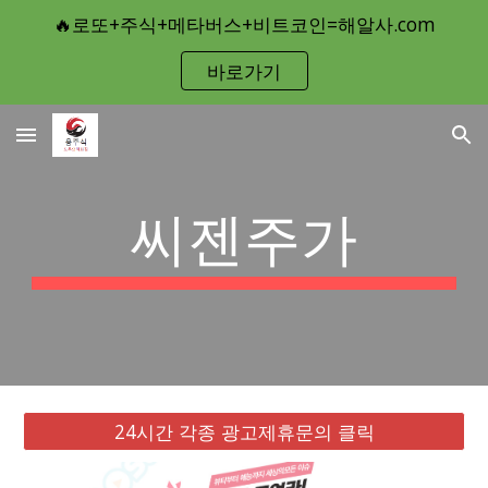
🔥로또+주식+메타버스+비트코인=해알사.com
Skip to main content
Skip to navigation
바로가기
씨젠주가
24시간 각종 광고제휴문의 클릭