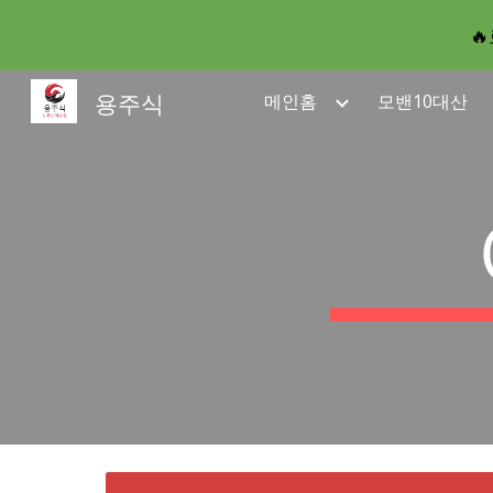

Sk
용주식
메인홈
모밴10대산