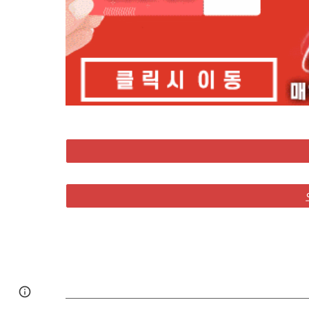
Google Sites
Report abuse