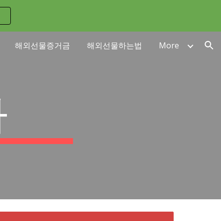
ion
해외선물증거금
해외선물하는법
More
가