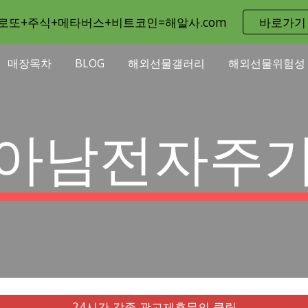
로또+주식+메타버스+비트코인=해알사.com
바로가기
ip to main content
Skip to navigat
매장목차
BLOG
해외선물갤러리
해외선물위험성
아남전자주
24시간 각종 광고제휴문의 클릭