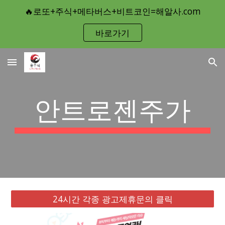
🔥로또+주식+메타버스+비트코인=해알사.com
Skip to main content
Skip to navigation
바로가기
안트로젠주가
24시간 각종 광고제휴문의 클릭