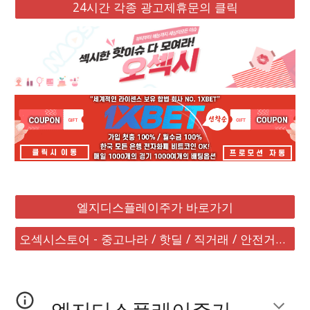
24시간 각종 광고제휴문의 클릭
엘지디스플레이주가 바로가기
오섹시스토어 - 중고나라 / 핫딜 / 직거래 / 안전거래 바로가기
엘지디스플레이주가