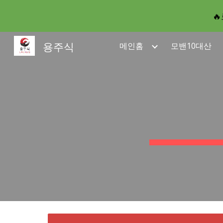

Sk
용주식
메인홈
모밴10대산