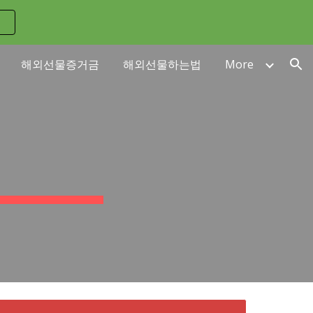
ion
해외선물증거금
해외선물하는법
More