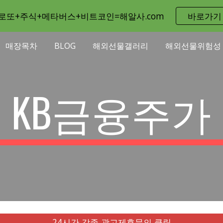
로또+주식+메타버스+비트코인=해알사.com
바로가기
ip to main content
Skip to navigat
매장목차
BLOG
해외선물갤러리
해외선물위험성
KB금융주가
24시간 각종 광고제휴문의 클릭