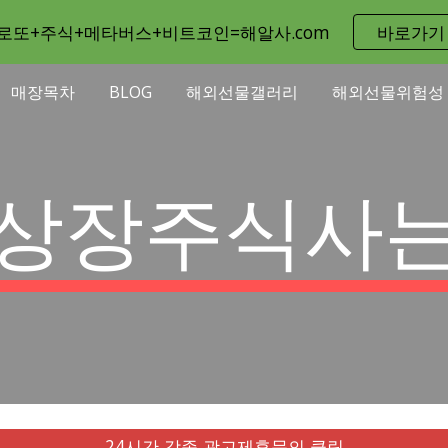
로또+주식+메타버스+비트코인=해알사.com
바로가기
ip to main content
Skip to navigat
매장목차
BLOG
해외선물갤러리
해외선물위험성
상장주식사
24시간 각종 광고제휴문의 클릭