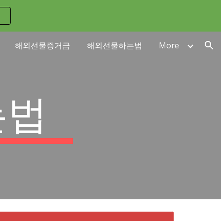
ion
해외선물증거금
해외선물하는법
More
는법