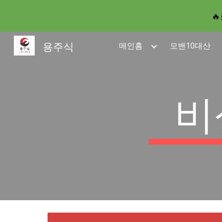

Sk
용주식
메인홈
모밴10대산
비