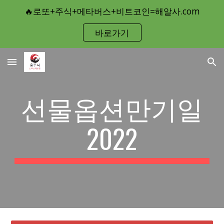
🔥로또+주식+메타버스+비트코인=해알사.com
Skip to main content
Skip to navigation
바로가기
선물옵션만기일
2022