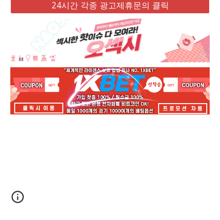
24시간 각종 광고제휴문의 클릭